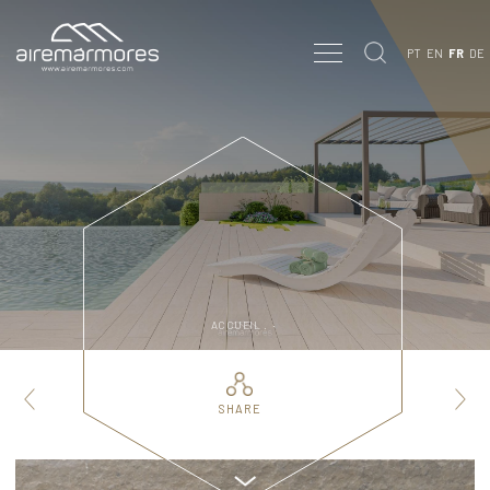
PT
EN
FR
DE
ACCUEIL .
·