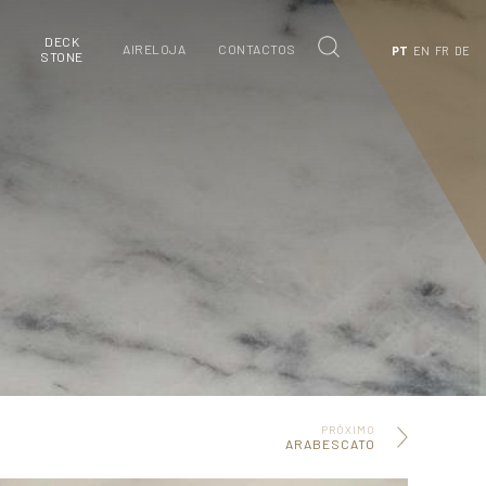
DECK
S
AIRELOJA
CONTACTOS
PT
EN
FR
DE
STONE
PRÓXIMO
ARABESCATO