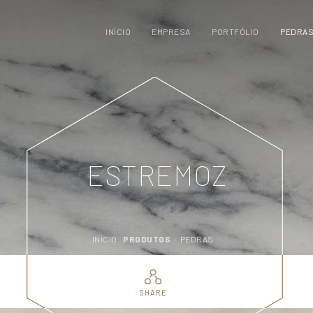
INÍCIO
EMPRESA
PORTFÓLIO
PEDRA
ESTREMOZ
INÍCIO .
PRODUTOS ·
PEDRAS ·