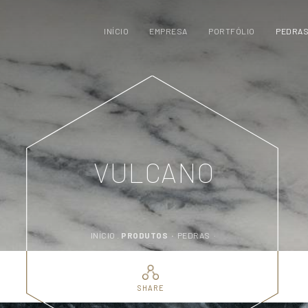
INÍCIO
EMPRESA
PORTFÓLIO
PEDRA
VULCANO
INÍCIO .
PRODUTOS ·
PEDRAS ·